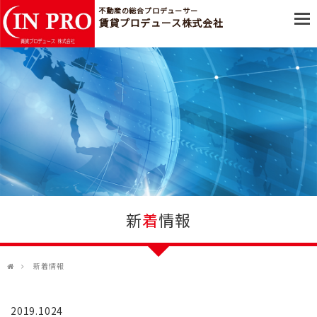
不動産の総合プロデューサー
賃貸プロデュース株式会社
採用情報
お客様アンケート
企業情報
事業案内
部門紹介
お部屋さがし
新
着
情報
物件リクエスト
新着情報
2019.1024